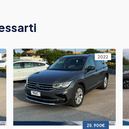
essarti
2022
25.900€