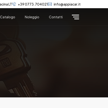
acina LT
+39 0773.704021
info@appiacar.it
Catalogo
Noleggio
Contatti