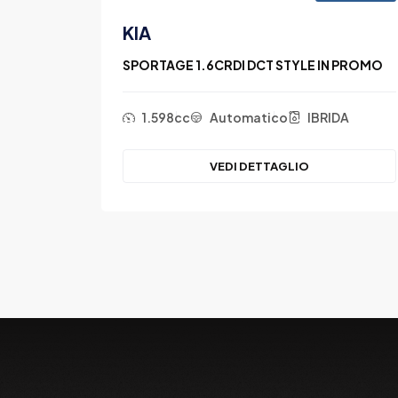
KIA
N PROMO
SPORTAGE 1.6CRDI DCT STYLE IN PROMO
el
1.598cc
Automatico
IBRIDA
VEDI DETTAGLIO