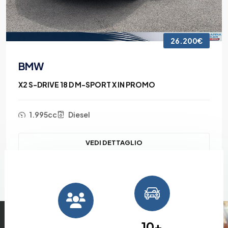
26.200€
BMW
X2 S-DRIVE 18 D M-SPORT X IN PROMO
1.995cc
Diesel
VEDI DETTAGLIO
10
+