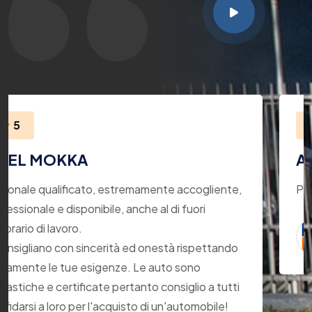
5
AUDI Q5
te,
Professionalità Attenzione Onestà Impeccabili
ALE
17/01/2020
ndo
tti
!