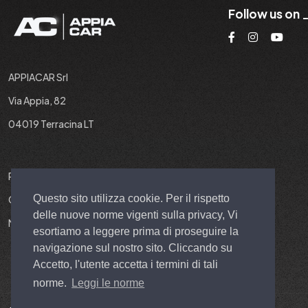
Follow us on
APPIACAR Srl
Via Appia, 82
04019 Terracina LT
P.IVA : 02937190599
Questo sito utilizza cookie. Per il rispetto
Cap. Soc. : 10.000 EURO I.V.
delle nuove norme vigenti sulla privacy, Vi
N° REA : LT 211251
esortiamo a leggere prima di proseguire la
navigazione sul nostro sito. Cliccando su
Accetto, l'utente accetta i termini di tali
norme.
Leggi le norme