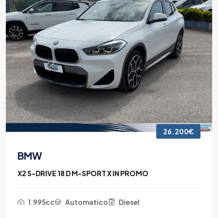
26.200€
BMW
X2 S-DRIVE 18 D M-SPORT X IN PROMO
1.995cc
Automatico
Diesel