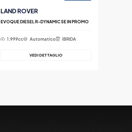
LAND ROVER
VOLK
EVOQUE DIESEL R-DYNAMIC SE IN PROMO
TIGUAN 
1.999cc
Automatico
IBRIDA
1.968
VEDI DETTAGLIO