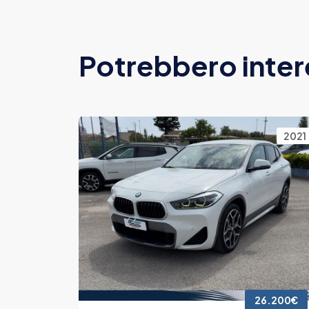
Potrebbero inter
2016
2021
4.300€
26.200€