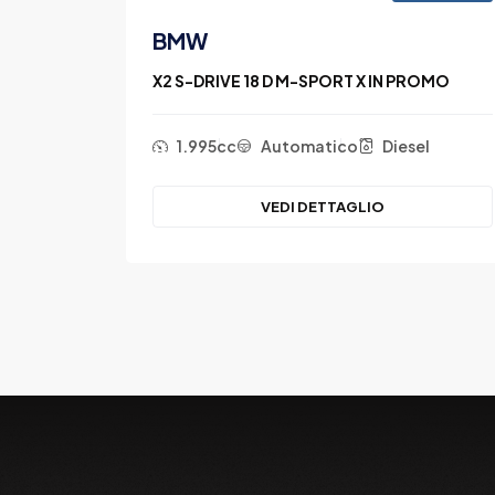
BMW
MO
X2 S-DRIVE 18 D M-SPORT X IN PROMO
el
1.995cc
Automatico
Diesel
VEDI DETTAGLIO