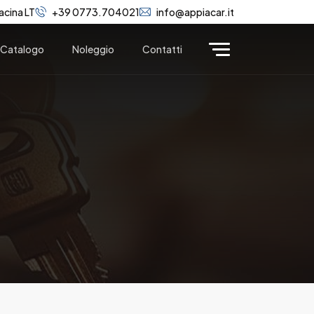
acina LT
+39 0773.704021
info@appiacar.it
Catalogo
Noleggio
Contatti