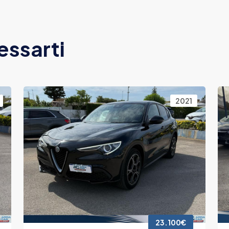
essarti
2021
23.100€