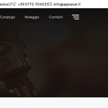
acina LT
+39 0773.704021
info@appiacar.it
Catalogo
Noleggio
Contatti