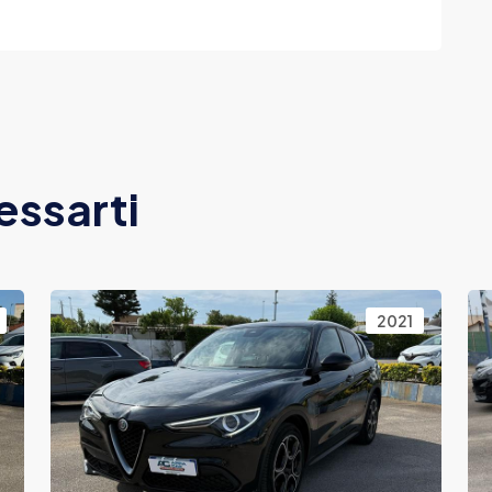
essarti
2021