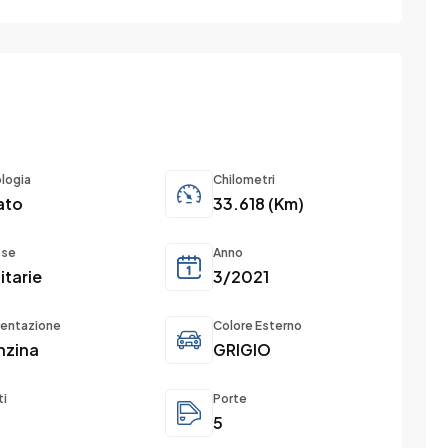
ologia
Chilometri
ato
33.618 (Km)
sse
Anno
litarie
3/2021
mentazione
Colore Esterno
nzina
GRIGIO
ti
Porte
5