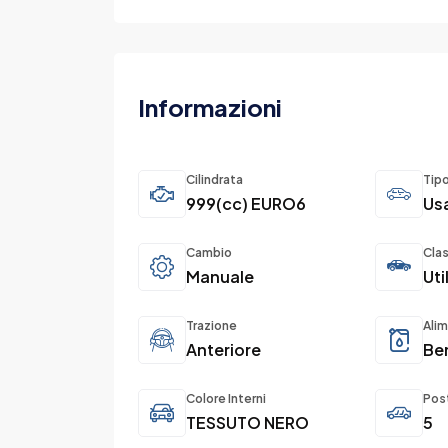
Informazioni
Cilindrata
Tip
999(cc) EURO6
Us
Cambio
Cla
Manuale
Uti
Trazione
Ali
Anteriore
Be
Colore Interni
Pos
TESSUTO NERO
5