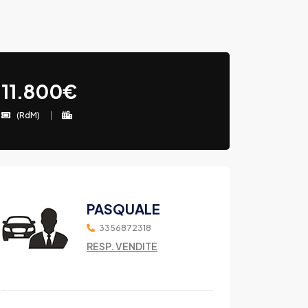
11.800€
(RdM)
PASQUALE
3356872318
RESP. VENDITE