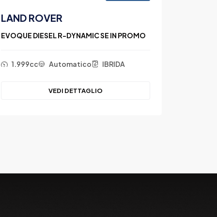
LAND ROVER
AUDI
EVOQUE DIESEL R-DYNAMIC SE IN PROMO
A3 S.B. 
1.999cc
Automatico
IBRIDA
1.968
VEDI DETTAGLIO