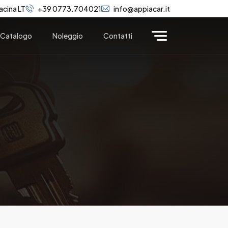
acina LT
+39 0773.704021
info@appiacar.it
Catalogo
Noleggio
Contatti