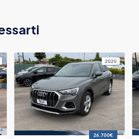
essarti
2020
26.700€