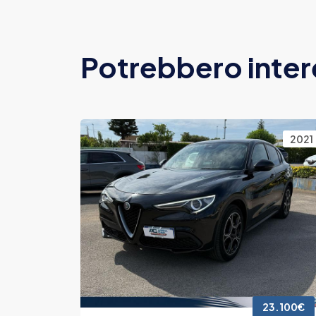
Potrebbero inter
2016
2021
4.300€
23.100€