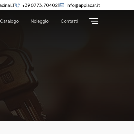
acina LT
+39 0773.704021
info@appiacar.it
Catalogo
Noleggio
Contatti