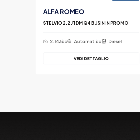
ALFA ROMEO
MO
STELVIO 2.2 JTDM Q4 BUSIN IN PROMO
el
2.143cc
Automatico
Diesel
VEDI DETTAGLIO