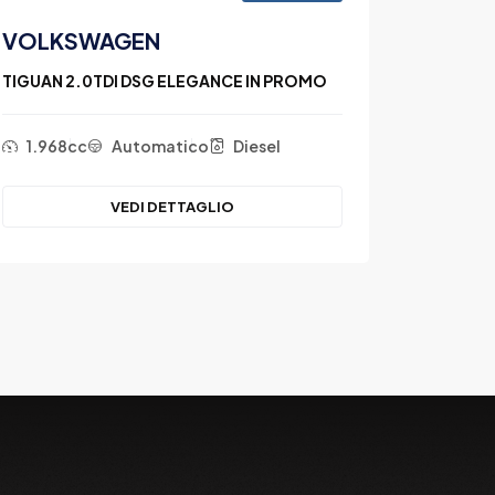
VOLKSWAGEN
HYUND
TIGUAN 2.0TDI DSG ELEGANCE IN PROMO
TUCSON 1
1.968cc
Automatico
Diesel
1.598
VEDI DETTAGLIO