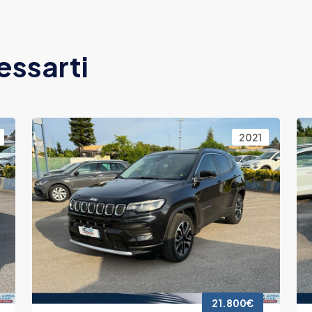
essarti
2021
21.800€