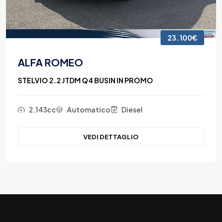
26.700€
AUDI
Q3 35TDI S-TRONIC ADVANCED IN PROMO
1.968cc
Automatico
Diesel
VEDI DETTAGLIO