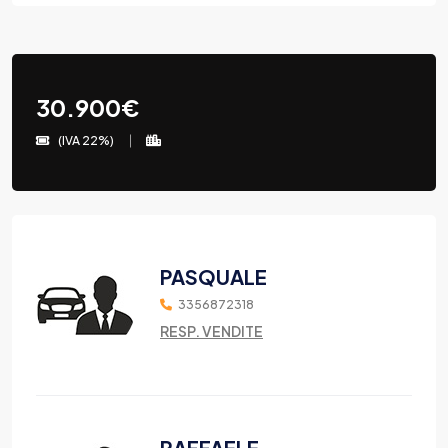
30.900€
(IVA 22%)
PASQUALE
3356872318
RESP. VENDITE
RAFFAELE